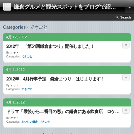
鎌倉グルメと観光スポットをブログで紹介 〜カマクライフ（kamakura life）〜
Search
Categories › できごと
4月 12, 2012
2012年 「第54回鎌倉まつり」開催しました！
By
オット
Categories:
できごと
4月 2, 2012
2012年 4月行事予定 鎌倉まつり はじまります！
By
オット
Categories:
できごと
4月 1, 2012
ドラマ「最後から二番目の恋」の鎌倉にある飲食店 ロケ地情報
By
オット
Categories:
おいしい鎌倉
,
できごと