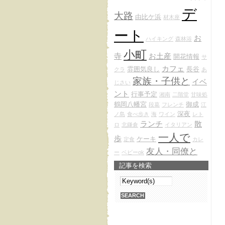
デ
大路
由比ケ浜
材木座
ート
お
ハイキング
森林浴
小町
寺
お土産
開花情報
サ
カフェ
雰囲気良し
長谷
クラ
あ
家族・子供と
イベ
じさい
ント
行事予定
湘南
二階堂
甘味処
鶴岡八幡宮
御成
段葛
フレンチ
江
深夜
ノ島
食べ歩き
海
ワイン
レト
ランチ
散
ロ
北鎌倉
イタリアン
一人で
歩
ケーキ
定食
カレ
友人・同僚と
ー
ベビーok
記事を検索