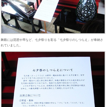
舞殿には琵琶や琴など、七夕祭りを彩る「七夕祭りのしつらえ」が奉納さ
れていました。