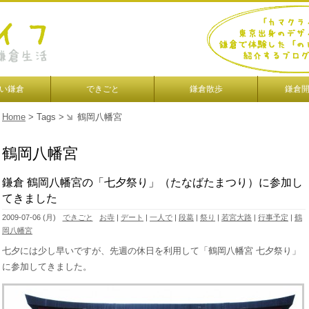
い鎌倉
できごと
鎌倉散歩
鎌倉
Home
> Tags >
鶴岡八幡宮
鶴岡八幡宮
鎌倉 鶴岡八幡宮の「七夕祭り」（たなばたまつり）に参加し
てきました
2009-07-06 (月)
できごと
お寺
|
デート
|
一人で
|
段葛
|
祭り
|
若宮大路
|
行事予定
|
鶴
岡八幡宮
七夕には少し早いですが、先週の休日を利用して「鶴岡八幡宮 七夕祭り」
に参加してきました。