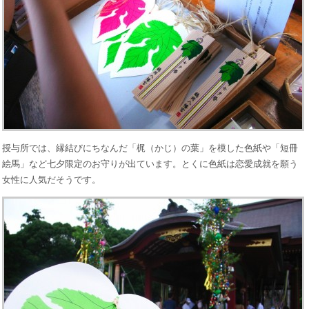
授与所では、縁結びにちなんだ「梶（かじ）の葉」を模した色紙や「短冊
絵馬」など七夕限定のお守りが出ています。とくに色紙は恋愛成就を願う
女性に人気だそうです。