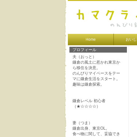
Home
おいし
プロフィール
夫（おっと）
鎌倉の風土に惹かれ東京か
ら移住を決意。
のんびりマイペースをテー
マに鎌倉生活をスタート。
趣味は鎌倉探索。
鎌倉レベル 初心者
（★☆☆☆☆）
妻（つま）
鎌倉出身、東京OL。
食べ物に関して、妥協でき