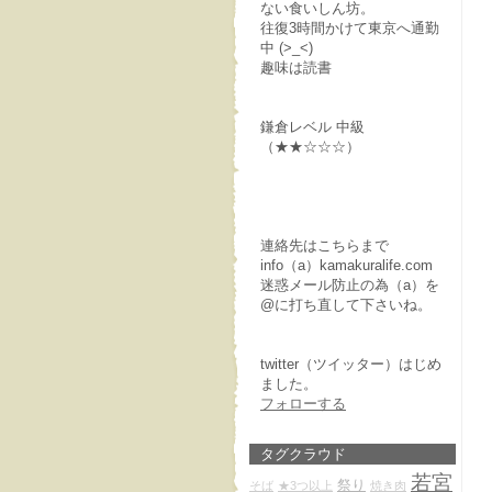
ない食いしん坊。
往復3時間かけて東京へ通勤
中 (>_<)
趣味は読書
鎌倉レベル 中級
（★★☆☆☆）
連絡先はこちらまで
info（a）kamakuralife.com
迷惑メール防止の為（a）を
@に打ち直して下さいね。
twitter（ツイッター）はじめ
ました。
フォローする
タグクラウド
若宮
祭り
そば
★3つ以上
焼き肉