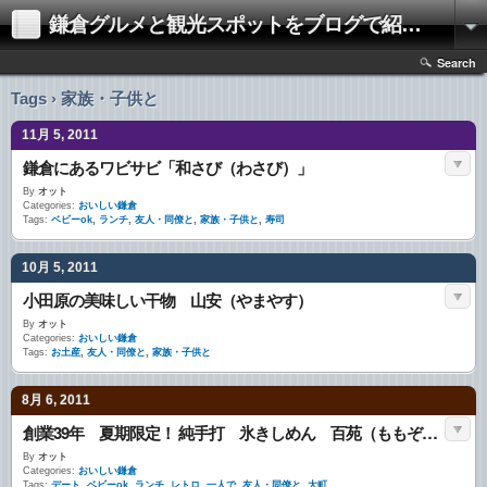
鎌倉グルメと観光スポットをブログで紹介 〜カマクライフ（kamakura life）〜
Search
Tags › 家族・子供と
11月 5, 2011
鎌倉にあるワビサビ「和さび（わさび）」
By
オット
Categories:
おいしい鎌倉
Tags:
ベビーok
,
ランチ
,
友人・同僚と
,
家族・子供と
,
寿司
10月 5, 2011
小田原の美味しい干物 山安（やまやす）
By
オット
Categories:
おいしい鎌倉
Tags:
お土産
,
友人・同僚と
,
家族・子供と
8月 6, 2011
創業39年 夏期限定！ 純手打 氷きしめん 百苑（ももぞの）
By
オット
Categories:
おいしい鎌倉
Tags:
デート
,
ベビーok
,
ランチ
,
レトロ
,
一人で
,
友人・同僚と
,
大町
,