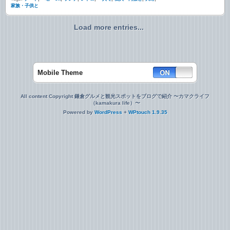
家族・子供と
Load more entries...
Mobile Theme
All content Copyright 鎌倉グルメと観光スポットをブログで紹介 〜カマクライフ
（kamakura life）〜
Powered by
WordPress
+
WPtouch 1.9.35