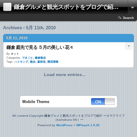
鎌倉グルメと観光スポットをブログで紹介 〜カマクライフ（kamakura life）〜
Search
Archives › 5月 11th, 2010
5月 11, 2010
鎌倉 庭先で見る ５月の美しい 花々
By
オット
Categories:
できごと
,
鎌倉散歩
Tags:
ハイキング
,
散歩
,
森林浴
,
開花情報
Load more entries...
Mobile Theme
All content Copyright 鎌倉グルメと観光スポットをブログで紹介 〜カマクライフ
（kamakura life）〜
Powered by
WordPress
+
WPtouch 1.9.35