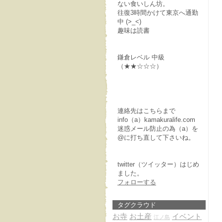
ない食いしん坊。
往復3時間かけて東京へ通勤
中 (>_<)
趣味は読書
鎌倉レベル 中級
（★★☆☆☆）
連絡先はこちらまで
info（a）kamakuralife.com
迷惑メール防止の為（a）を
@に打ち直して下さいね。
twitter（ツイッター）はじめ
ました。
フォローする
タグクラウド
お寺
お土産
イベント
江ノ島