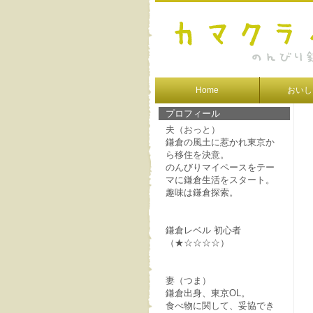
Home
おいし
プロフィール
夫（おっと）
鎌倉の風土に惹かれ東京か
ら移住を決意。
のんびりマイペースをテー
マに鎌倉生活をスタート。
趣味は鎌倉探索。
鎌倉レベル 初心者
（★☆☆☆☆）
妻（つま）
鎌倉出身、東京OL。
食べ物に関して、妥協でき