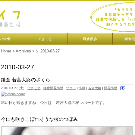
い鎌倉
できごと
鎌倉散歩
鎌倉
Home
> Archives >
2010-03-27
2010-03-27
鎌倉 若宮大路のさくら
2010-03-27 (土)
できごと
|
鎌倉開花情報
サクラ
|
小町
|
若宮大路
|
開花情報
寒い日が続きますね。今日は、若宮大路の桜レポートです。
今にも咲きこぼれそうな桜のつぼみ