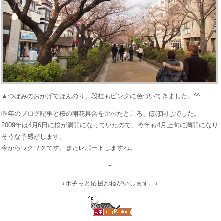
▲つぼみのおかげでほんのり、段桂もピンクに色づいてきました。^^
昨年のブログ記事と桜の開花具合を比べたところ、ほぼ同じでした。
2009年は
4月6日に桜が満開
になっていたので、今年も4月上旬に満開になり
そうな予感がします。
今からワクワクです。またレポートしますね。
+
↓ポチっと応援おねがいします。↓