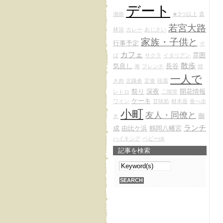
デート
湘南
★3つ以上
森
若宮大路
林浴
カレー
あじさい
家族・子供と
行事予定
そ
カフェ
雰囲
ば
サクラ
イタリアン
散歩
気良し
長谷
海
フレンチ
焼
一人で
き肉
北鎌倉
定食
段葛
祭り
深夜
開花情報
レトロ
二階堂
ケーキ
ワイン
甘味処
材木座
食べ歩
小町
友人・同僚と
御
き
ランチ
成
由比ケ浜
鶴岡八幡宮
ハイキング
ベビーok
記事を検索