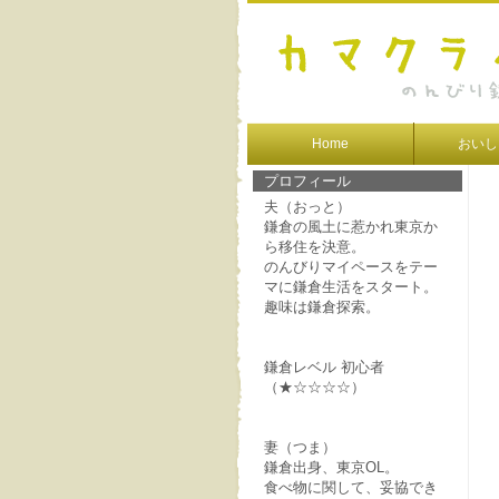
Home
おいし
プロフィール
夫（おっと）
鎌倉の風土に惹かれ東京か
ら移住を決意。
のんびりマイペースをテー
マに鎌倉生活をスタート。
趣味は鎌倉探索。
鎌倉レベル 初心者
（★☆☆☆☆）
妻（つま）
鎌倉出身、東京OL。
食べ物に関して、妥協でき