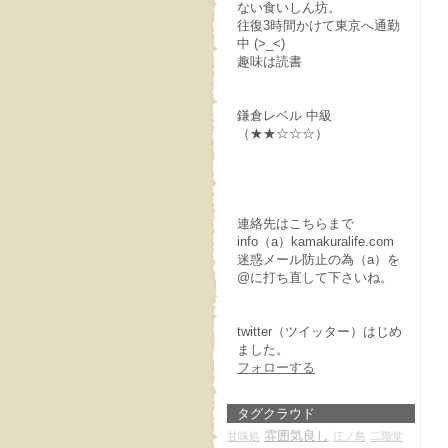
ない食いしん坊。
往復3時間かけて東京へ通勤
中 (>_<)
趣味は読書
鎌倉レベル 中級
（★★☆☆☆）
連絡先はこちらまで
info（a）kamakuralife.com
迷惑メール防止の為（a）を
@に打ち直して下さいね。
twitter（ツイッター）はじめ
ました。
フォローする
タグクラウド
雰囲気良し
甘味処
江ノ島
二階堂