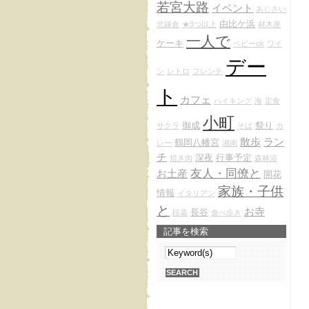
若宮大路
イベント
あじさい
由比ケ浜
北鎌倉
★3つ以上
材木座
一人で
ケーキ
ベビーok
ワイ
デー
ン
レトロ
フレンチ
ト
カフェ
ハイキング
海
定食
小町
御成
祭り
サクラ
そば
カ
散歩
ラン
鶴岡八幡宮
レー
湘南
チ
深夜
行事予定
焼き肉
森林浴
友人・同僚と
お土産
開花
家族・子供
情報
イタリアン
と
お寺
長谷
段葛
食べ歩き
記事を検索