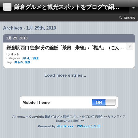
鎌倉グルメと観光スポットをブログで紹介 〜カマクライフ（kamakura life）〜
Search
Archives › 1月 29th, 2010
1月 29, 2010
鎌倉駅 西口 徒歩1分の釜飯「茶房 朱雀」/「権八」（ごんぱち）
By
オット
Categories:
おいしい鎌倉
Tags:
丼もの
,
御成
Load more entries...
Mobile Theme
All content Copyright 鎌倉グルメと観光スポットをブログで紹介 〜カマクライフ
（kamakura life）〜
Powered by
WordPress
+
WPtouch 1.9.35