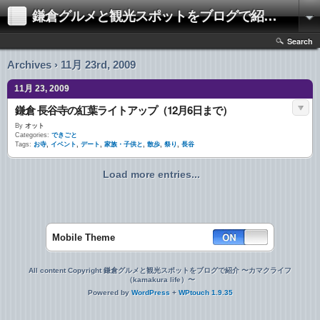
鎌倉グルメと観光スポットをブログで紹介 〜カマクライフ（kamakura life）〜
Search
Archives › 11月 23rd, 2009
11月 23, 2009
鎌倉 長谷寺の紅葉ライトアップ（12月6日まで）
By
オット
Categories:
できごと
Tags:
お寺
,
イベント
,
デート
,
家族・子供と
,
散歩
,
祭り
,
長谷
Load more entries...
Mobile Theme
All content Copyright 鎌倉グルメと観光スポットをブログで紹介 〜カマクライフ
（kamakura life）〜
Powered by
WordPress
+
WPtouch 1.9.35